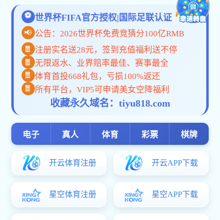
进一步全面深化经济体制改革 以高
中共中央办公厅印发《通知》 在全
质量发展推进中国式现代化
党开展党纪学习教育
查看
查看
更多
更多
2024-02-09
习近平：在二〇二四年
春节团拜会上的讲话
查看
更多
<
>
1
2
3
4
5
6
7
8
9
10
...
13
14
威廉(WilliamHill)电竞官网-威廉世界杯（中国）
关注微信
扫描二维码
关注威廉世界杯（中国）公众号
收藏关注威廉世界杯（中国）
联系我们
电话：0592-3351808 / 传真：0592-6081611